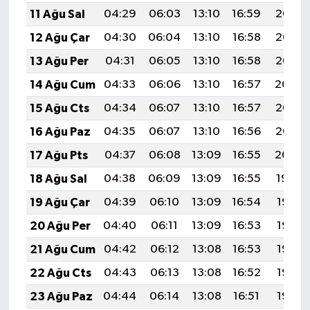
11 Ağu Sal
04:29
06:03
13:10
16:59
20:08
12 Ağu Çar
04:30
06:04
13:10
16:58
20:07
13 Ağu Per
04:31
06:05
13:10
16:58
20:06
14 Ağu Cum
04:33
06:06
13:10
16:57
20:04
15 Ağu Cts
04:34
06:07
13:10
16:57
20:03
16 Ağu Paz
04:35
06:07
13:10
16:56
20:02
17 Ağu Pts
04:37
06:08
13:09
16:55
20:00
18 Ağu Sal
04:38
06:09
13:09
16:55
19:59
19 Ağu Çar
04:39
06:10
13:09
16:54
19:58
20 Ağu Per
04:40
06:11
13:09
16:53
19:56
21 Ağu Cum
04:42
06:12
13:08
16:53
19:55
22 Ağu Cts
04:43
06:13
13:08
16:52
19:53
23 Ağu Paz
04:44
06:14
13:08
16:51
19:52