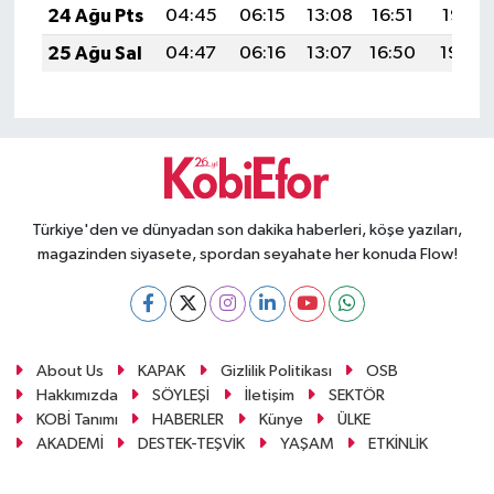
24 Ağu Pts
04:45
06:15
13:08
16:51
19:51
25 Ağu Sal
04:47
06:16
13:07
16:50
19:49
Türkiye'den ve dünyadan son dakika haberleri, köşe yazıları,
magazinden siyasete, spordan seyahate her konuda Flow!
About Us
KAPAK
Gizlilik Politikası
OSB
Hakkımızda
SÖYLEŞİ
İletişim
SEKTÖR
KOBİ Tanımı
HABERLER
Künye
ÜLKE
AKADEMİ
DESTEK-TEŞVİK
YAŞAM
ETKİNLİK