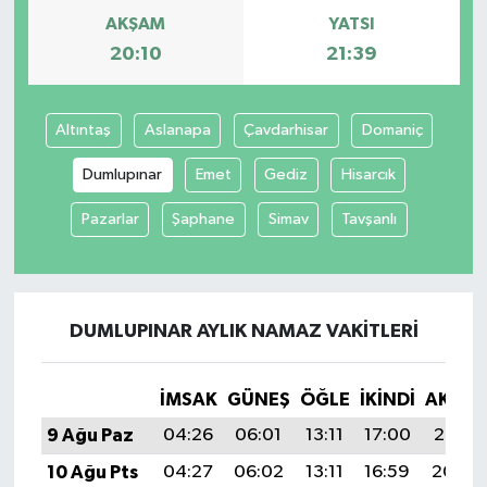
AKŞAM
YATSI
20:10
21:39
Altıntaş
Aslanapa
Çavdarhisar
Domaniç
Dumlupınar
Emet
Gediz
Hisarcık
Pazarlar
Şaphane
Simav
Tavşanlı
DUMLUPINAR AYLIK NAMAZ VAKITLERI
İMSAK
GÜNEŞ
ÖĞLE
İKINDI
AKŞA
9 Ağu Paz
04:26
06:01
13:11
17:00
20:10
10 Ağu Pts
04:27
06:02
13:11
16:59
20:09