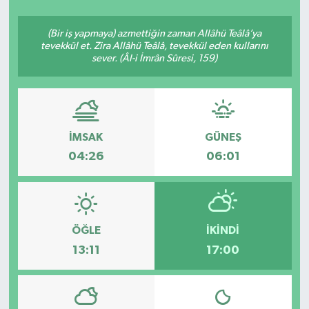
SEKTÖR
(Bir iş yapmaya) azmettiğin zaman Allâhü Teâlâ’ya
tevekkül et. Zira Allâhü Teâlâ, tevekkül eden kullarını
sever. (Âl-i İmrân Sûresi, 159)
ŞİRKET PANO
SÖYLEŞİ
ÜLKE
İMSAK
GÜNEŞ
04:26
06:01
YAŞAM
ÖĞLE
İKINDI
13:11
17:00