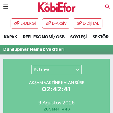
AKADEMİ
E-DERGİ
E-ARŞİV
E-DİJİTAL
BİLİŞİM PANO
KAPAK
REEL EKONOMİ/OSB
SÖYLEŞİ
SEKTÖR
DESTEK-TEŞVİK
Dumlupınar Namaz Vakitleri
ETKİNLİK
Kütahya
GÜNCEL
AKŞAM VAKTİNE KALAN SÜRE
HABERLER
02:42:41
KAPAK
9 Ağustos 2026
OSB
26 Safer 1448