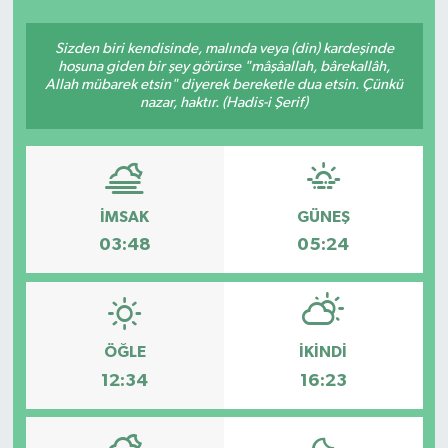
SEKTÖR
Sizden biri kendisinde, malında veya (din) kardeşinde
hoşuna giden bir şey görürse "mâşâallah, bârekallâh,
Allah mübarek etsin" diyerek bereketle dua etsin. Çünkü
ŞİRKET PANO
nazar, haktır. (Hadis-i Şerif)
SÖYLEŞİ
ÜLKE
İMSAK
GÜNEŞ
YAŞAM
03:48
05:24
ÖĞLE
İKINDI
12:34
16:23