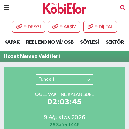
AKADEMİ
E-DERGİ
E-ARŞİV
E-DİJİTAL
BİLİŞİM PANO
KAPAK
REEL EKONOMİ/OSB
SÖYLEŞİ
SEKTÖR
DESTEK-TEŞVİK
Hozat Namaz Vakitleri
ETKİNLİK
Tunceli
GÜNCEL
ÖĞLE VAKTİNE KALAN SÜRE
HABERLER
02:03:45
KAPAK
9 Ağustos 2026
OSB
26 Safer 1448