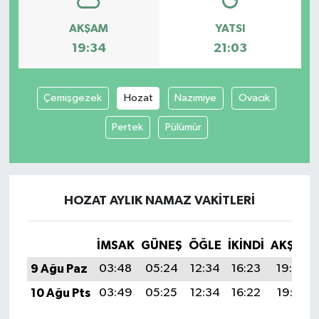
AKŞAM
YATSI
19:34
21:03
Çemişgezek
Hozat
Nazımiye
Ovacık
Pertek
Pülümür
HOZAT AYLIK NAMAZ VAKITLERI
İMSAK
GÜNEŞ
ÖĞLE
İKINDI
AKŞAM
9 Ağu Paz
03:48
05:24
12:34
16:23
19:34
10 Ağu Pts
03:49
05:25
12:34
16:22
19:33