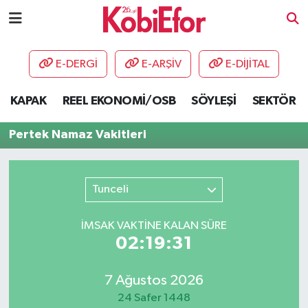
AKADEMİ
E-DERGİ
E-ARŞİV
E-DİJİTAL
BİLİŞİM PANO
KAPAK
REEL EKONOMİ/OSB
SÖYLEŞİ
SEKTÖR
DESTEK-TEŞVİK
Pertek Namaz Vakitleri
ETKİNLİK
Tunceli
GÜNCEL
İMSAK VAKTİNE KALAN SÜRE
HABERLER
02:19:31
KAPAK
7 Ağustos 2026
OSB
24 Safer 1448