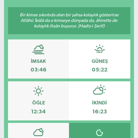
SEKTÖR
Bir kimse sıkıntıda olan bir şahsa kolaylık gösterirse
Allâhü Teâlâ da o kimseye dünyada da, âhirette de
kolaylık ihsân buyurur. (Hadis-i Şerif)
ŞİRKET PANO
SÖYLEŞİ
ÜLKE
İMSAK
GÜNEŞ
03:46
05:22
YAŞAM
ÖĞLE
İKINDI
12:34
16:23