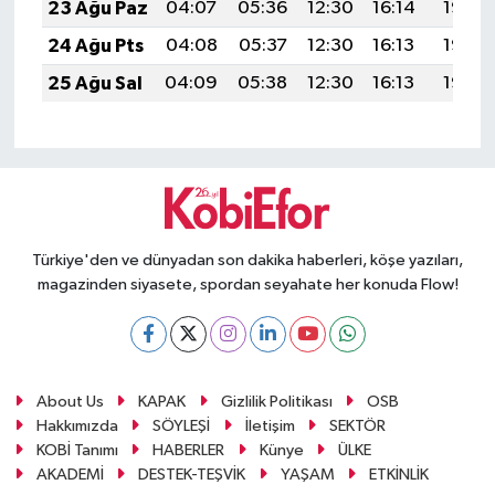
23 Ağu Paz
04:07
05:36
12:30
16:14
19:15
24 Ağu Pts
04:08
05:37
12:30
16:13
19:13
25 Ağu Sal
04:09
05:38
12:30
16:13
19:12
Türkiye'den ve dünyadan son dakika haberleri, köşe yazıları,
magazinden siyasete, spordan seyahate her konuda Flow!
About Us
KAPAK
Gizlilik Politikası
OSB
Hakkımızda
SÖYLEŞİ
İletişim
SEKTÖR
KOBİ Tanımı
HABERLER
Künye
ÜLKE
AKADEMİ
DESTEK-TEŞVİK
YAŞAM
ETKİNLİK