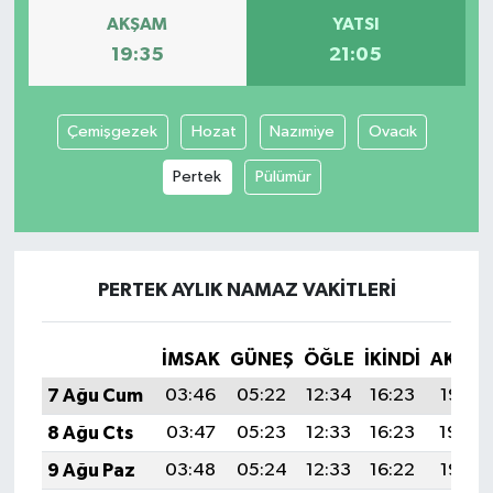
AKŞAM
YATSI
19:35
21:05
Çemişgezek
Hozat
Nazımiye
Ovacık
Pertek
Pülümür
PERTEK AYLIK NAMAZ VAKITLERI
İMSAK
GÜNEŞ
ÖĞLE
İKINDI
AKŞA
7 Ağu Cum
03:46
05:22
12:34
16:23
19:35
8 Ağu Cts
03:47
05:23
12:33
16:23
19:34
9 Ağu Paz
03:48
05:24
12:33
16:22
19:33