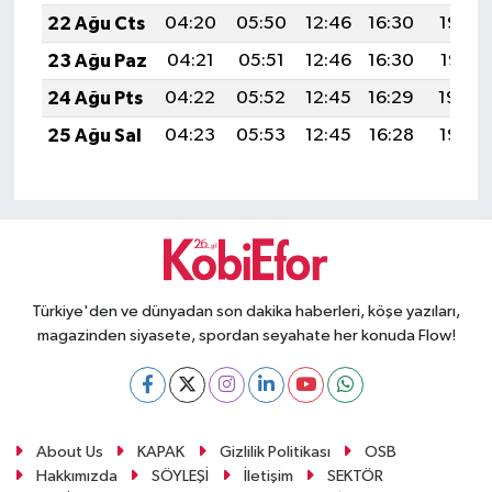
22 Ağu Cts
04:20
05:50
12:46
16:30
19:32
23 Ağu Paz
04:21
05:51
12:46
16:30
19:31
24 Ağu Pts
04:22
05:52
12:45
16:29
19:29
25 Ağu Sal
04:23
05:53
12:45
16:28
19:28
Türkiye'den ve dünyadan son dakika haberleri, köşe yazıları,
magazinden siyasete, spordan seyahate her konuda Flow!
About Us
KAPAK
Gizlilik Politikası
OSB
Hakkımızda
SÖYLEŞİ
İletişim
SEKTÖR