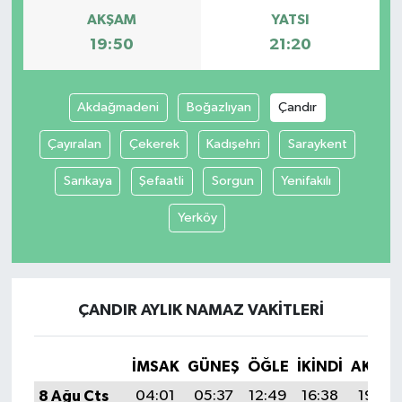
AKŞAM
YATSI
19:50
21:20
Akdağmadeni
Boğazlıyan
Çandır
Çayıralan
Çekerek
Kadışehri
Saraykent
Sarıkaya
Şefaatli
Sorgun
Yenifakılı
Yerköy
ÇANDIR AYLIK NAMAZ VAKITLERI
İMSAK
GÜNEŞ
ÖĞLE
İKINDI
AKŞA
8 Ağu Cts
04:01
05:37
12:49
16:38
19:50