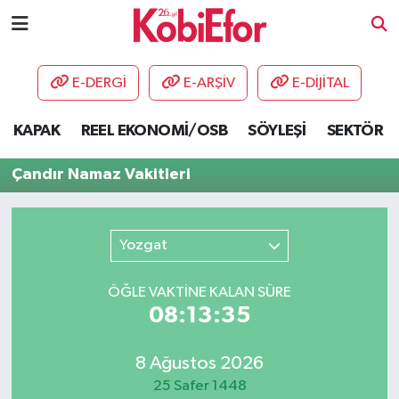
AKADEMİ
E-DERGİ
E-ARŞİV
E-DİJİTAL
BİLİŞİM PANO
KAPAK
REEL EKONOMİ/OSB
SÖYLEŞİ
SEKTÖR
DESTEK-TEŞVİK
Çandır Namaz Vakitleri
ETKİNLİK
Yozgat
GÜNCEL
ÖĞLE VAKTİNE KALAN SÜRE
HABERLER
08:13:35
KAPAK
8 Ağustos 2026
OSB
25 Safer 1448