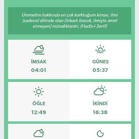
SEKTÖR
Ümmetim hakkında en çok korktuğum kimse, ilmi
(sadece) dilinde olan (itikadı bozuk, ilmiyle amel
etmeyen) münafıklardır. (Hadis-i Şerif)
ŞİRKET PANO
SÖYLEŞİ
ÜLKE
İMSAK
GÜNEŞ
04:01
05:37
YAŞAM
ÖĞLE
İKINDI
12:49
16:38