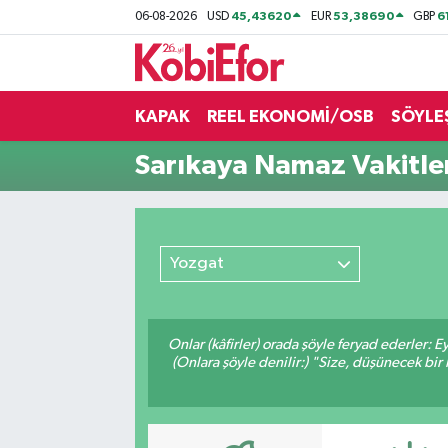
45,43620
53,38690
6
06-08-2026
USD
EUR
GBP
AKADEMİ
KAPAK
REEL EKONOMİ/OSB
SÖYLE
BİLİŞİM PANO
Sarıkaya Namaz Vakitle
DESTEK-TEŞVİK
ETKİNLİK
Yozgat
GÜNCEL
HABERLER
Onlar (kâfirler) orada şöyle feryad ederler: 
(Onlara şöyle denilir:) "Size, düşünecek 
KAPAK
OSB