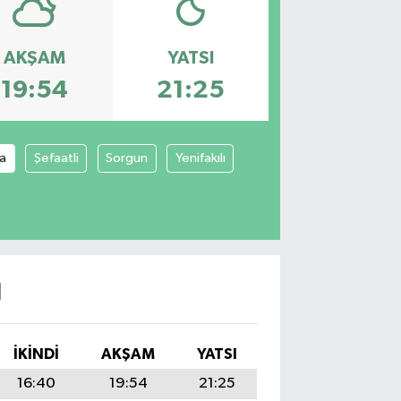
AKŞAM
YATSI
19:54
21:25
ya
Şefaatli
Sorgun
Yenifakılı
I
İKINDI
AKŞAM
YATSI
16:40
19:54
21:25