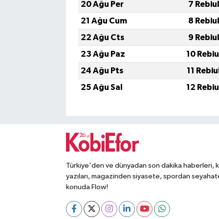
20 Ağu Per
7 Rebiu
21 Ağu Cum
8 Rebiu
22 Ağu Cts
9 Rebiu
23 Ağu Paz
10 Rebiu
24 Ağu Pts
11 Rebiu
25 Ağu Sal
12 Rebiu
Türkiye'den ve dünyadan son dakika haberleri, 
yazıları, magazinden siyasete, spordan seyahat
konuda Flow!