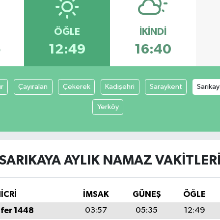
ÖĞLE
İKINDI
5
12:49
16:40
r
Çayıralan
Çekerek
Kadışehri
Saraykent
Sarıka
Yerköy
SARIKAYA AYLIK NAMAZ VAKITLER
İCRİ
İMSAK
GÜNEŞ
ÖĞLE
fer 1448
03:57
05:35
12:49