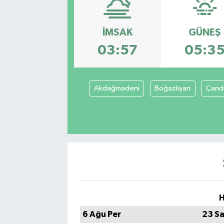
SEKTÖR
İMSAK
GÜNEŞ
ŞİRKET PANO
03:57
05:3
SÖYLEŞİ
Akdağmadeni
Boğazlıyan
Çandı
ÜLKE
YAŞAM
H
6 Ağu Per
23 Sa