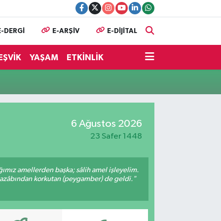
E-DERGİ
E-ARŞİV
E-DİJİTAL
EŞVİK
YAŞAM
ETKİNLİK
6 Ağustos 2026
23 Safer 1448
ığımız amellerden başka; sâlih amel işleyelim.
 azâbından korkutan (peygamber) de geldi."