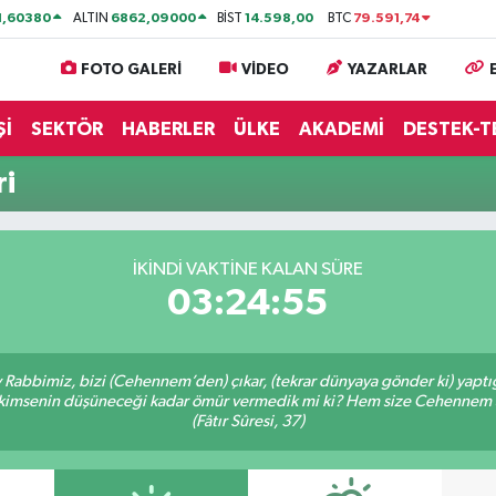
1,60380
6862,09000
14.598,00
79.591,74
ALTIN
BİST
BTC
FOTO GALERİ
VİDEO
YAZARLAR
Şİ
SEKTÖR
HABERLER
ÜLKE
AKADEMİ
DESTEK-T
ri
İKINDI VAKTİNE KALAN SÜRE
03:24:55
Ey Rabbimiz, bizi (Cehennem’den) çıkar, (tekrar dünyaya gönder ki) yapt
bir kimsenin düşüneceği kadar ömür vermedik mi ki? Hem size Cehennem
(Fâtır Sûresi, 37)