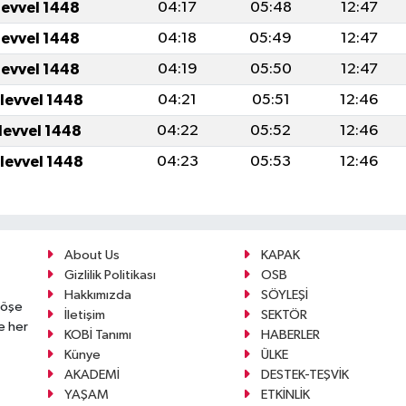
levvel 1448
04:17
05:48
12:47
levvel 1448
04:18
05:49
12:47
levvel 1448
04:19
05:50
12:47
levvel 1448
04:21
05:51
12:46
levvel 1448
04:22
05:52
12:46
levvel 1448
04:23
05:53
12:46
About Us
KAPAK
Gizlilik Politikası
OSB
Hakkımızda
SÖYLEŞİ
köşe
İletişim
SEKTÖR
e her
KOBİ Tanımı
HABERLER
Künye
ÜLKE
AKADEMİ
DESTEK-TEŞVİK
YAŞAM
ETKİNLİK